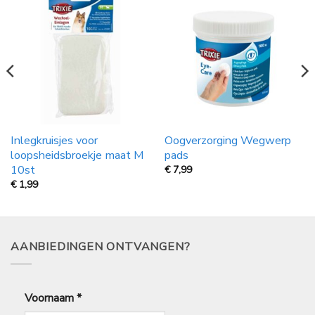
Inlegkruisjes voor
Oogverzorging Wegwerp
loopsheidsbroekje maat M
pads
10st
€
7,99
€
1,99
AANBIEDINGEN ONTVANGEN?
Voornaam
*