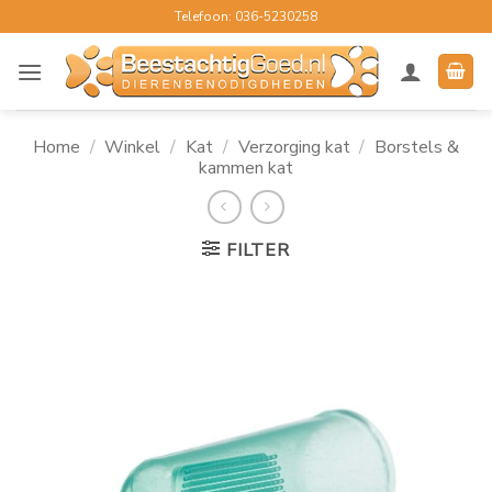
Ga
Telefoon: 036-5230258
naar
inhoud
Home
/
Winkel
/
Kat
/
Verzorging kat
/
Borstels &
kammen kat
FILTER