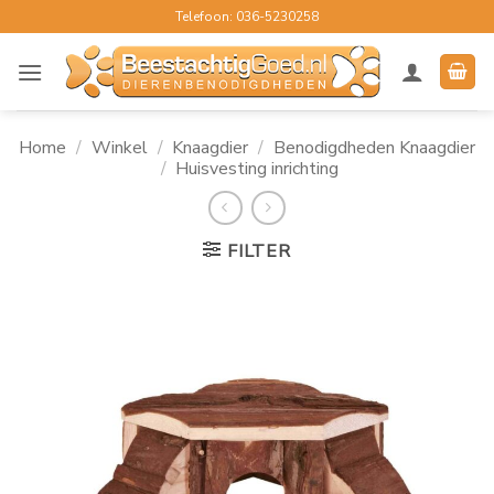
Ga
Telefoon: 036-5230258
naar
inhoud
Home
/
Winkel
/
Knaagdier
/
Benodigdheden Knaagdier
/
Huisvesting inrichting
FILTER