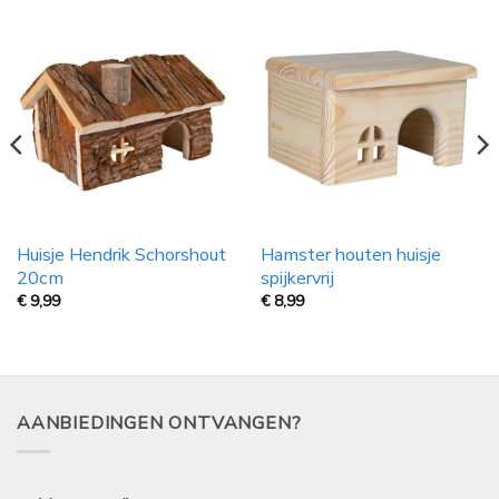
Huisje Hendrik Schorshout
Hamster houten huisje
20cm
spijkervrij
€
9,99
€
8,99
AANBIEDINGEN ONTVANGEN?