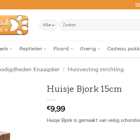
Zoeken
naar:
gels
Reptielen
Paard
Overig
Cadeau pakk
odigdheden Knaagdier
/
Huisvesting inrichting
Huisje Bjork 15cm
9,99
€
Huisje Bjork is gemaakt van veilig schorsh