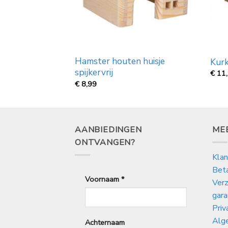
Hamster houten huisje
18 cm
Kur
spijkervrij
€
11
€
8,99
AANBIEDINGEN
ME
ONTVANGEN?
Klan
Bet
Voornaam
*
Verz
gara
Priv
Alg
Achternaam