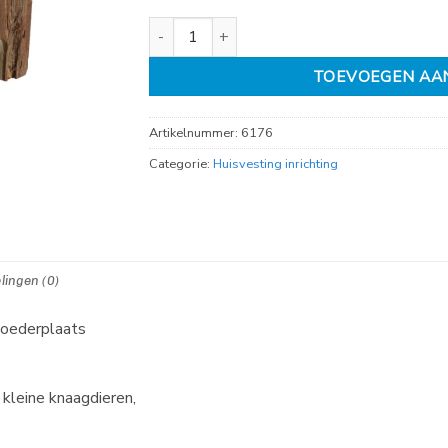
Huisje Bjork 15cm aantal
TOEVOEGEN AA
Artikelnummer:
6176
Categorie:
Huisvesting inrichting
lingen (0)
voederplaats
kleine knaagdieren,