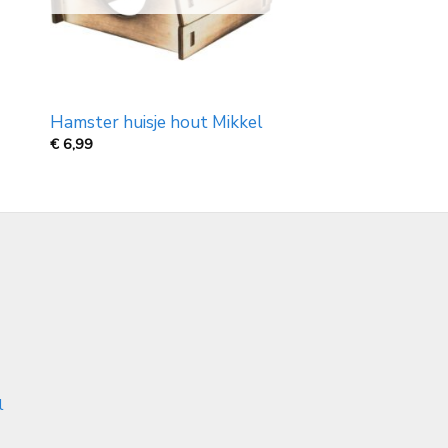
Hamster huisje hout Mikkel
€
6,99
l