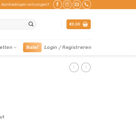
Aanbiedingen ontvangen?
€
0,00
etten
Sale!
Login / Registreren
out