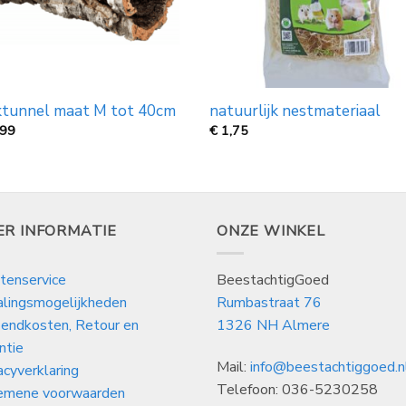
ktunnel maat M tot 40cm
natuurlijk nestmateriaal
,99
€
1,75
ER INFORMATIE
ONZE WINKEL
tenservice
BeestachtigGoed
alingsmogelijkheden
Rumbastraat 76
endkosten, Retour en
1326 NH Almere
ntie
Mail:
info@beestachtiggoed.n
acyverklaring
Telefoon: 036-5230258
emene voorwaarden