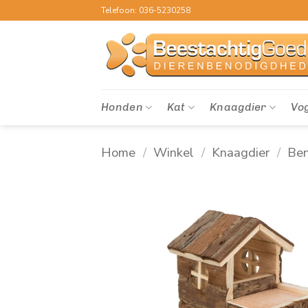
Ga
Telefoon: 036-5230258
naar
inhoud
Honden
Kat
Knaagdier
Vo
Home
/
Winkel
/
Knaagdier
/
Ben