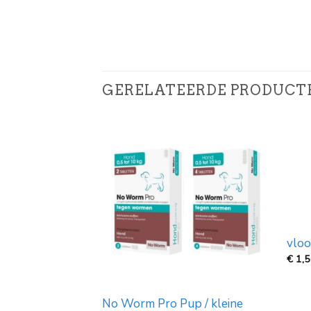
GERELATEERDE PRODUCT
vloo
€
1,
No Worm Pro Pup / kleine
 400ml