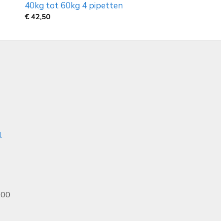
40kg tot 60kg 4 pipetten
€
42,50
l
.00