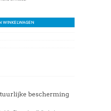
te hond aantal
N WINKELWAGEN
tuurlijke bescherming