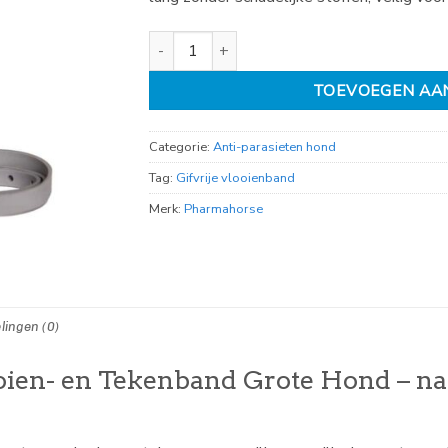
Pharmadog Gifvrije vlooien en tekenband gro
TOEVOEGEN AA
Categorie:
Anti-parasieten hond
Tag:
Gifvrije vlooienband
Merk:
Pharmahorse
lingen (0)
oien- en Tekenband Grote Hond – na