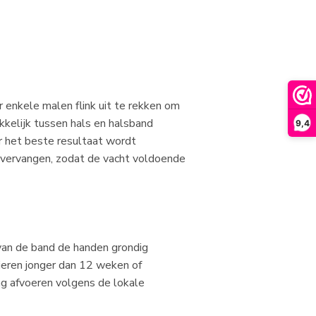
r enkele malen flink uit te rekken om
kkelijk tussen hals en halsband
9,4
or het beste resultaat wordt
 vervangen, zodat de vacht voldoende
 van de band de handen grondig
dieren jonger dan 12 weken of
ng afvoeren volgens de lokale