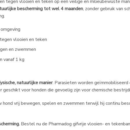
men tegen vlooien en teken op een veilige en milieubewuste ma
tuurlijke bescherming tot wel 4 maanden
, zonder gebruik van sc
ng.
n omgeving
tegen vlooien en teken
 regen en zwemmen
n vanaf 1 kg
fysische, natuurlijke manier
. Parasieten worden geïmmobiliseerd e
r geschikt voor honden die gevoelig zijn voor chemische bestrij
hond vrij bewegen, spelen en zwemmen terwijl hij continu besche
scherming.
Bestel nu de Pharmadog gifvrije vlooien- en tekenba