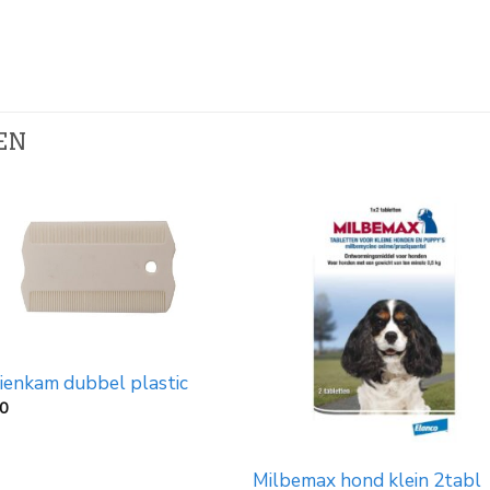
EN
ienkam dubbel plastic
50
Milbemax hond klein 2tabl