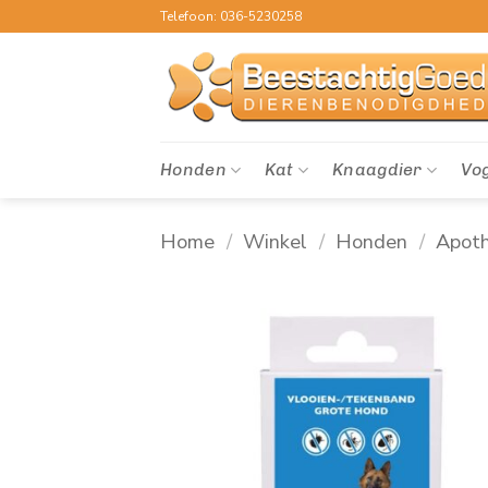
Ga
Telefoon: 036-5230258
naar
inhoud
Honden
Kat
Knaagdier
Vo
Home
/
Winkel
/
Honden
/
Apot