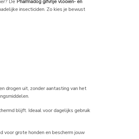
nier? De
Pharmadog gifvrije vlooien- en
hadelijke insecticiden. Zo kies je bewust
n drogen uit, zonder aantasting van het
dingsmiddelen.
rmd blijft. Ideaal voor dagelijks gebruik
nd voor grote honden en bescherm jouw