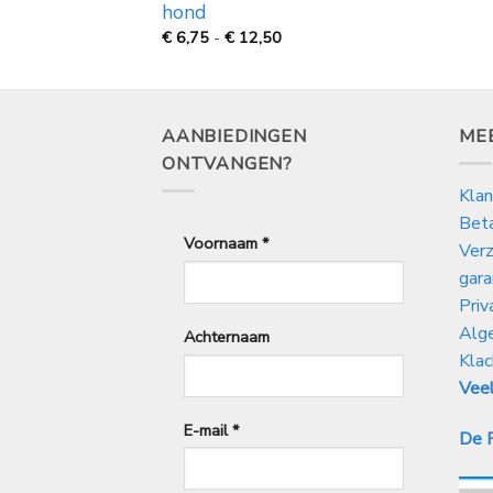
hond
Prijsklasse:
€
6,75
-
€
12,50
€
6,75
tot
€
12,50
AANBIEDINGEN
ME
ONTVANGEN?
Klan
Bet
Voornaam
*
Verz
gara
Priv
Alg
Achternaam
Klac
Veel
E-mail
*
De P