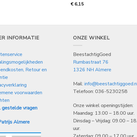
€
6,15
ER INFORMATIE
ONZE WINKEL
tenservice
BeestachtigGoed
alingsmogelijkheden
Rumbastraat 76
endkosten, Retour en
1326 NH Almere
ntie
Mail:
info@beestachtiggoed.n
acyverklaring
Telefoon: 036-5230258
emene voorwaarden
hten
Onze winkel openingstijden:
 gestelde vragen
Maandag: 13.00 – 18.00 uur.
Dinsdag – Vrijdag: 09.00 – 18
atrijs Almere
uur.
Zaterdag: 09.00 – 17.00 uur.