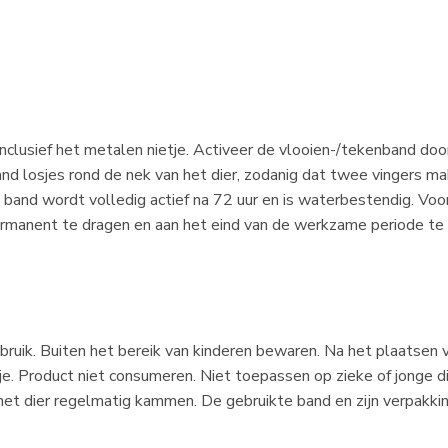
inclusief het metalen nietje. Activeer de vlooien-/tekenband doo
and losjes rond de nek van het dier, zodanig dat twee vingers ma
e band wordt volledig actief na 72 uur en is waterbestendig. Vo
rmanent te dragen en aan het eind van de werkzame periode te
bruik. Buiten het bereik van kinderen bewaren. Na het plaatsen
je. Product niet consumeren. Niet toepassen op zieke of jonge 
het dier regelmatig kammen. De gebruikte band en zijn verpakki