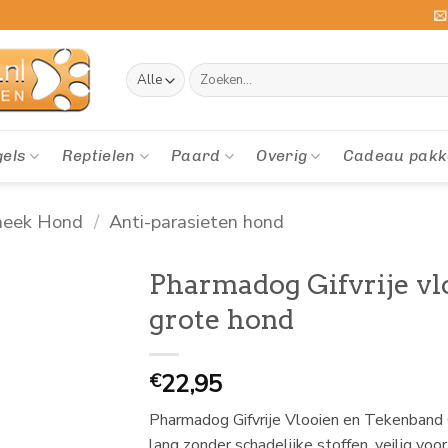
Zoeken
naar:
gels
Reptielen
Paard
Overig
Cadeau pakk
heek Hond
/
Anti-parasieten hond
Pharmadog Gifvrije vl
grote hond
22,95
€
Pharmadog Gifvrije Vlooien en Tekenban
lang zonder schadelijke stoffen, veilig voor