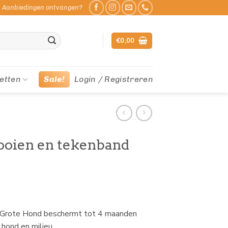
Aanbiedingen ontvangen?
€
0,00
etten
Sale!
Login / Registreren
ooien en tekenband
d Grote Hond beschermt tot 4 maanden
 hond en milieu.