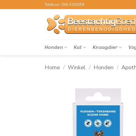
Ga
Telefoon: 036-5230258
naar
inhoud
Honden
Kat
Knaagdier
Vo
Home
/
Winkel
/
Honden
/
Apot