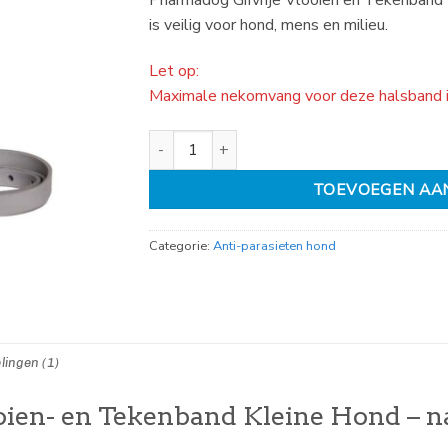
Pharmadog Gifvrije Vlooien en Tekenband
op
klantbeoordeling
is veilig voor hond, mens en milieu.
Let op:
Maximale nekomvang voor deze halsband 
Pharmadog Gifvrije vlooien en tekenband klei
TOEVOEGEN AA
Categorie:
Anti-parasieten hond
lingen (1)
oien- en Tekenband Kleine Hond – n