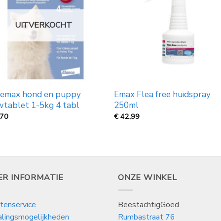
UITVERKOCHT
bemax hond en puppy
Emax Flea free huidspray
tablet 1-5kg 4 tabl
250ml
,70
€
42,99
ER INFORMATIE
ONZE WINKEL
tenservice
BeestachtigGoed
alingsmogelijkheden
Rumbastraat 76