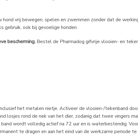
w hond vrij bewegen, spelen en zwemmen zonder dat de werkin
s gebruik, ook bij gevoelige honden.
ieve bescherming.
Bestel de Pharmadog gifvrije vlooien- en teke
inclusief het metalen nietje. Activeer de vlooien-/tekenband doo
and losjes rond de nek van het dier, zodanig dat twee vingers ma
e band wordt volledig actief na 72 uur en is waterbestendig. Vo
rmanent te dragen en aan het eind van de werkzame periode te