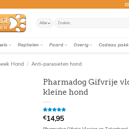
Zoeken
naar:
gels
Reptielen
Paard
Overig
Cadeau pakk
heek Hond
/
Anti-parasieten hond
Pharmadog Gifvrije vl
kleine hond
Gewaardeerd
1
14,95
€
5
op 5
gebaseerd