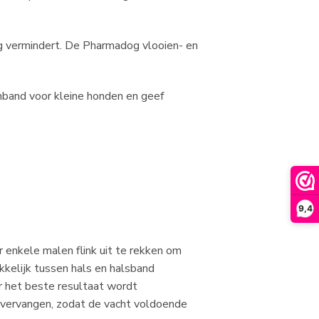
g vermindert. De Pharmadog vlooien- en
nband voor kleine honden en geef
9,4
r enkele malen flink uit te rekken om
kkelijk tussen hals en halsband
or het beste resultaat wordt
 vervangen, zodat de vacht voldoende