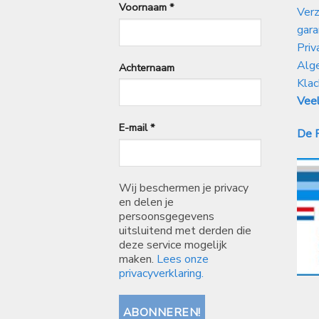
Voornaam
*
Verz
gara
Priv
Alg
Achternaam
Klac
Veel
E-mail
*
De P
Wij beschermen je privacy
en delen je
persoonsgegevens
uitsluitend met derden die
deze service mogelijk
maken.
Lees onze
privacyverklaring.