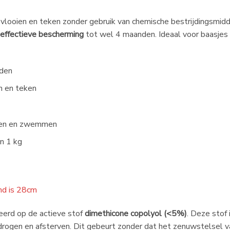
 vlooien en teken zonder gebruik van chemische bestrijdingsmi
n effectieve bescherming
tot wel 4 maanden. Ideaal voor baasjes 
iden
n en teken
regen en zwemmen
n 1 kg
nd is 28cm
eerd op de actieve stof
dimethicone copolyol (<5%)
. Deze stof
itdrogen en afsterven. Dit gebeurt zonder dat het zenuwstelsel 