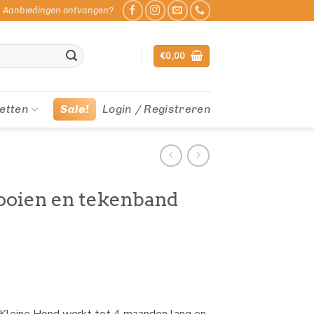
Aanbiedingen ontvangen?
€
0,00
etten
Sale!
Login / Registreren
ooien en tekenband