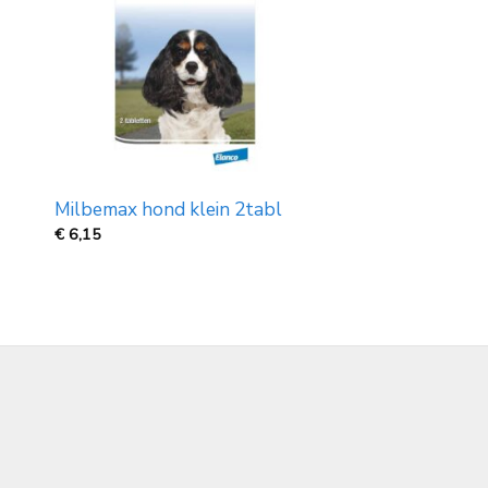
Milbemax hond klein 2tabl
€
6,15