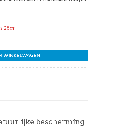
 Kleine Hond werkt tot 4 maanden lang en
is 28cm
ne hond aantal
N WINKELWAGEN
atuurlijke bescherming