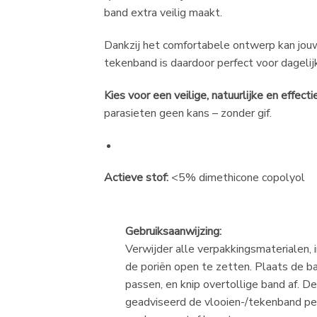
band extra veilig maakt.
Dankzij het comfortabele ontwerp kan jou
tekenband is daardoor perfect voor dagelijk
Kies voor een veilige, natuurlijke en effect
parasieten geen kans – zonder gif.
Actieve stof:
<5% dimethicone copolyol
Gebruiksaanwijzing:
Verwijder alle verpakkingsmaterialen, 
de poriën open te zetten. Plaats de b
passen, en knip overtollige band af. D
geadviseerd de vlooien-/tekenband pe