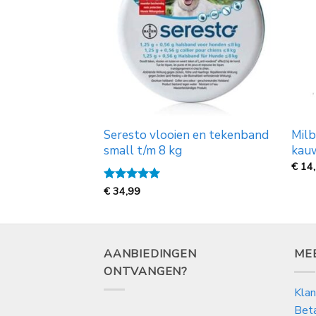
 tegen o.a.
Seresto vlooien en tekenband
Mil
small t/m 8 kg
kauw
€
14
Gewaardeerd
€
34,99
5
uit 5
AANBIEDINGEN
ME
ONTVANGEN?
Klan
Bet