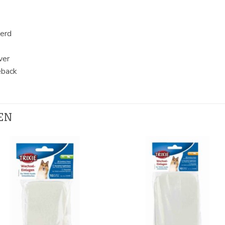
perd
ver
eback
EN