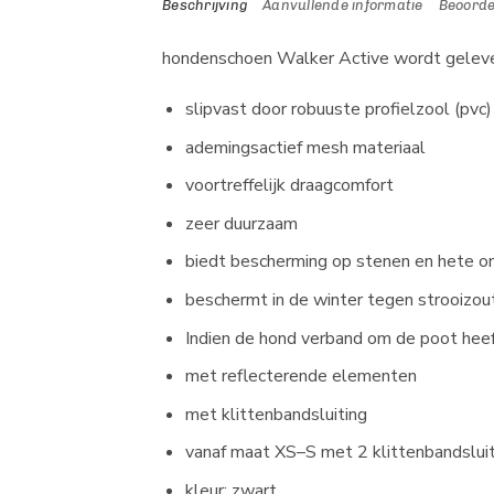
Beschrijving
Aanvullende informatie
Beoorde
hondenschoen Walker Active wordt geleve
slipvast door robuuste profielzool (pvc)
ademingsactief mesh materiaal
voortreffelijk draagcomfort
zeer duurzaam
biedt bescherming op stenen en hete o
beschermt in de winter tegen strooizout
Indien de hond verband om de poot hee
met reflecterende elementen
met klittenbandsluiting
vanaf maat XS–S met 2 klittenbandslui
kleur: zwart