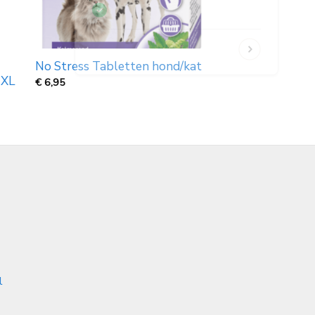
No Stress Tabletten hond/kat
 XL
€
6,95
l