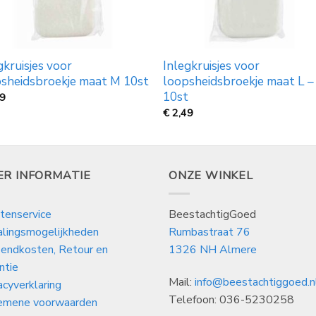
gkruisjes voor
Inlegkruisjes voor
sheidsbroekje maat M 10st
loopsheidsbroekje maat L –
10st
99
€
2,49
ER INFORMATIE
ONZE WINKEL
tenservice
BeestachtigGoed
alingsmogelijkheden
Rumbastraat 76
endkosten, Retour en
1326 NH Almere
ntie
Mail:
info@beestachtiggoed.n
acyverklaring
Telefoon: 036-5230258
emene voorwaarden