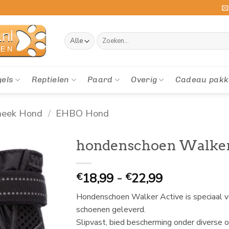
Zoeken
naar:
gels
Reptielen
Paard
Overig
Cadeau pakk
heek Hond
/
EHBO Hond
hondenschoen Walker
Prijsklasse:
18,99
-
22,99
€
€
€
Hondenschoen Walker Active is speciaal v
18,99
schoenen geleverd.
tot
Slipvast, bied bescherming onder diverse
€