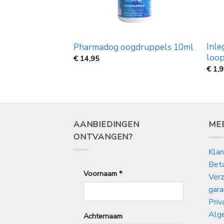
Inle
m
Pharmadog oogdruppels 10ml
loop
€
14,95
€
1,
AANBIEDINGEN
ME
ONTVANGEN?
Klan
Bet
Voornaam
*
Verz
gara
Priv
Alg
Achternaam