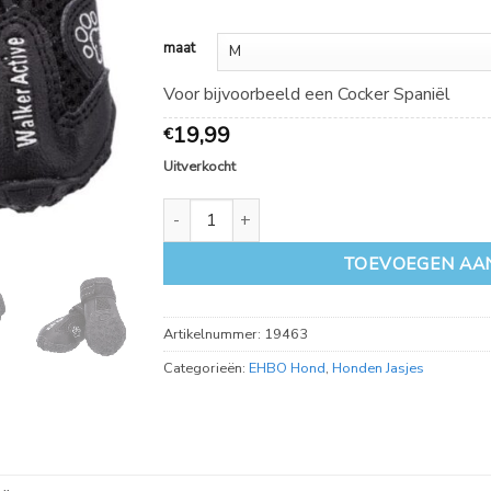
22,99
maat
Voor bijvoorbeeld een Cocker Spaniël
19,99
€
Uitverkocht
hondenschoen Walker Active aantal
TOEVOEGEN AA
Artikelnummer:
19463
Categorieën:
EHBO Hond
,
Honden Jasjes