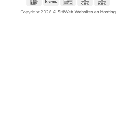
IDeal
Klarna
Bancontact
CBC
KBC
Copyright 2026 ©
SitiWeb Websites en Hosting