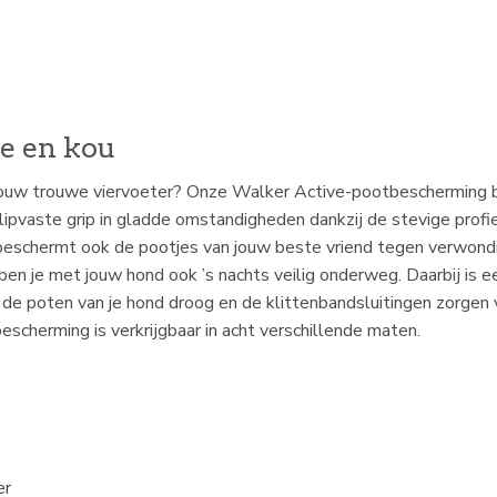
te en kou
t jouw trouwe viervoeter? Onze Walker Active-pootbescherming 
lipvaste grip in gladde omstandigheden dankzij de stevige profie
beschermt ook de pootjes van jouw beste vriend tegen verwondi
ben je met jouw hond ook ’s nachts veilig onderweg. Daarbij is e
de poten van je hond droog en de klittenbandsluitingen zorgen
cherming is verkrijgbaar in acht verschillende maten.
er