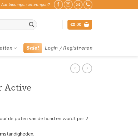
Aanbiedingen ontvangen?
€
0,00
etten
Sale!
Login / Registreren
 Active
oor de poten van de hond en wordt per 2
 omstandigheden.