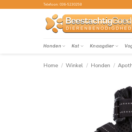
Ga
Telefoon: 036-5230258
naar
inhoud
Honden
Kat
Knaagdier
Vo
Home
/
Winkel
/
Honden
/
Apot