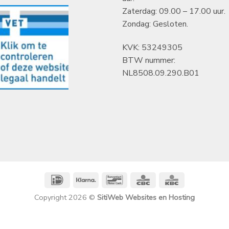
Zaterdag: 09.00 – 17.00 uur.
Zondag: Gesloten.
KVK: 53249305
BTW nummer:
NL8508.09.290.B01
IDeal
Klarna
Bancontact
CBC
KBC
Copyright 2026 ©
SitiWeb Websites en Hosting