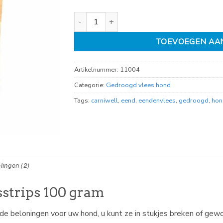
Carniwell Eendenvleesstrips 100gr aantal
TOEVOEGEN AA
Artikelnummer:
11004
Categorie:
Gedroogd vlees hond
Tags:
carniwell
,
eend
,
eendenvlees
,
gedroogd
,
hon
lingen (2)
strips 100 gram
e beloningen voor uw hond, u kunt ze in stukjes breken of gewo