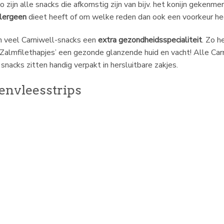
o zijn alle snacks die afkomstig zijn van bijv. het konijn gekenm
llergeen
dieet heeft of om welke reden dan ook een voorkeur he
 veel Carniwell-snacks een
extra gezondheidsspecialiteit
. Zo h
Zalmfilethapjes’ een gezonde glanzende huid en vacht! Alle Carn
 snacks zitten handig verpakt in hersluitbare zakjes.
envleesstrips