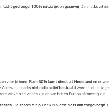
jn
lucht gedroogd
,
100% natuurlijk
en
graanvrij
. De snacks zitte
ssen
voor je hond.
Ruim 80% komt direct uit Nederland
en er wo
de Carniwell-snacks
niet radio actief bestraald
worden, dit in tege
ere winkels te vinden zijn en van buiten Europa afkomstig zijn.
atessen
. De snacks zijn
puur
en er wordt
niets aan toegevoegd
. 