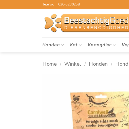
Ga
Telefoon: 036-5230258
naar
inhoud
Honden
Kat
Knaagdier
Vo
Home
/
Winkel
/
Honden
/
Hond