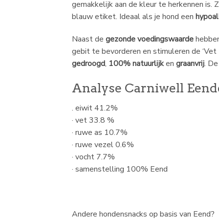
gemakkelijk aan de kleur te herkennen is. Z
blauw etiket. Ideaal als je hond een
hypoa
Naast de
gezonde voedingswaarde
hebben
gebit te bevorderen en stimuleren de ‘Vet 
gedroogd
,
100% natuurlijk
en
graanvrij
. De
Analyse Carniwell Eend
. eiwit 41.2%
· vet 33.8 %
· ruwe as 10.7%
· ruwe vezel 0.6%
· vocht 7.7%
· samenstelling 100% Eend
Andere hondensnacks op basis van Eend?