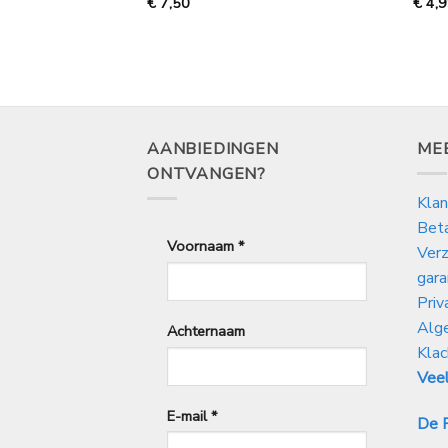
jsklasse:
€
7,50
€
4,
99
50
AANBIEDINGEN
ME
ONTVANGEN?
Klan
Bet
Voornaam
*
Verz
gara
Priv
Alg
Achternaam
Klac
Veel
E-mail
*
De P