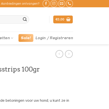
Aanbiedingen ontvangen?
€
0,00
etten
Sale!
Login / Registreren
strips 100gr
de beloningen voor uw hond, u kunt ze in