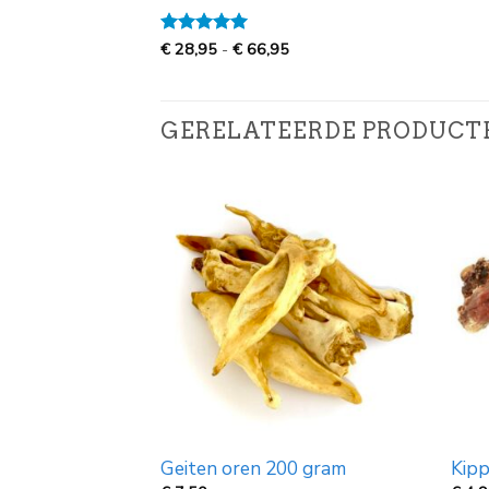
Prijsklasse:
Gewaardeerd
€
28,95
-
€
66,95
€
5
uit 5
28,95
tot
€
66,95
GERELATEERDE PRODUCT
d groot (35cm)
Geiten oren 200 gram
Kipp