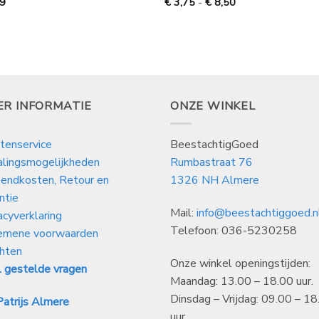
Prijsklasse:
99
€
3,75
-
€
8,50
€
3,75
tot
€
8,50
ER INFORMATIE
ONZE WINKEL
tenservice
BeestachtigGoed
alingsmogelijkheden
Rumbastraat 76
endkosten, Retour en
1326 NH Almere
ntie
Mail:
info@beestachtiggoed.n
acyverklaring
Telefoon: 036-5230258
emene voorwaarden
hten
Onze winkel openingstijden:
 gestelde vragen
Maandag: 13.00 – 18.00 uur.
Dinsdag – Vrijdag: 09.00 – 18
atrijs Almere
uur.