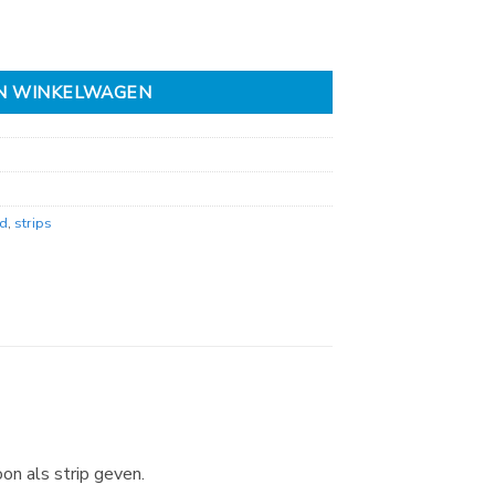
N WINKELWAGEN
d
,
strips
on als strip geven.