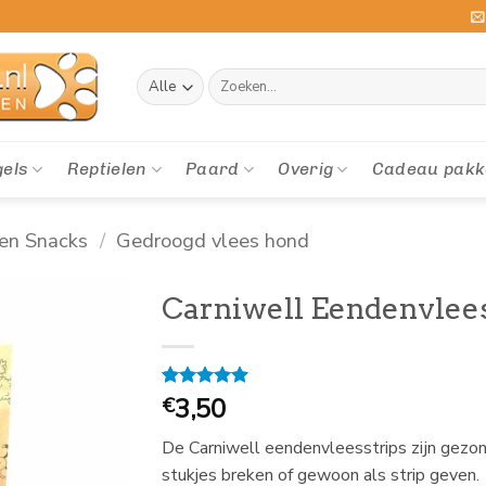
Zoeken
naar:
gels
Reptielen
Paard
Overig
Cadeau pakk
en Snacks
/
Gedroogd vlees hond
Carniwell Eendenvlees
Gewaardeerd
2
3,50
€
5
op 5
gebaseerd
De Carniwell eendenvleesstrips zijn gezon
op
klantbeoordelingen
stukjes breken of gewoon als strip geven.