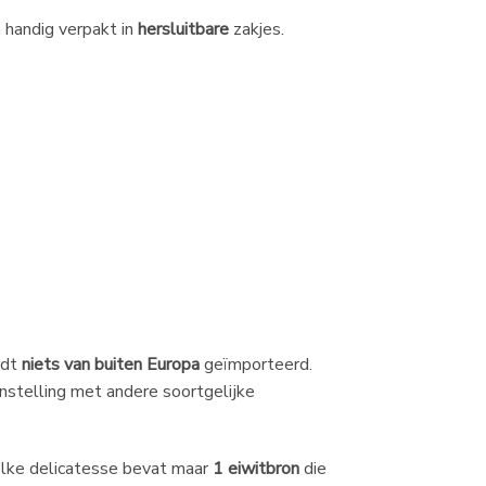
n handig verpakt in
hersluitbare
zakjes.
rdt
niets van buiten Europa
geïmporteerd.
nstelling met andere soortgelijke
Elke delicatesse bevat maar
1 eiwitbron
die