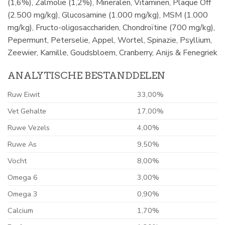
(1,6%), Zalmolie (1,2%), Mineralen, Vitaminen, Plaque Off
(2.500 mg/kg), Glucosamine (1.000 mg/kg), MSM (1.000
mg/kg), Fructo-oligosacchariden, Chondroïtine (700 mg/kg),
Pepermunt, Peterselie, Appel, Wortel, Spinazie, Psyllium,
Zeewier, Kamille, Goudsbloem, Cranberry, Anijs & Fenegriek
ANALYTISCHE BESTANDDELEN
Ruw Eiwit
33,00%
Vet Gehalte
17,00%
Ruwe Vezels
4,00%
Ruwe As
9,50%
Vocht
8,00%
Omega 6
3,00%
Omega 3
0,90%
Calcium
1,70%