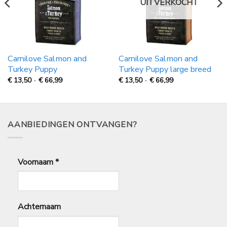
UITVERKOCHT
Carnilove Salmon and
Carnilove Salmon and
Turkey Puppy
Turkey Puppy large breed
Prijsklasse:
Prijsklasse:
€
13,50
-
€
66,99
€
13,50
-
€
66,99
€
€
13,50
13,50
tot
tot
€
€
66,99
66,99
AANBIEDINGEN ONTVANGEN?
Voornaam
*
Achternaam