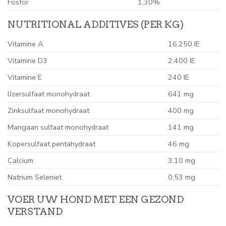
Fosfor
1,30%
NUTRITIONAL ADDITIVES (PER KG)
Vitamine A
16.250 IE
Vitamine D3
2.400 IE
Vitamine E
240 IE
IJzersulfaat monohydraat
641 mg
Zinksulfaat monohydraat
400 mg
Mangaan sulfaat monohydraat
141 mg
Kopersulfaat pentahydraat
46 mg
Calcium
3,10 mg
Natrium Seleniet
0,53 mg
VOER UW HOND MET EEN GEZOND
VERSTAND