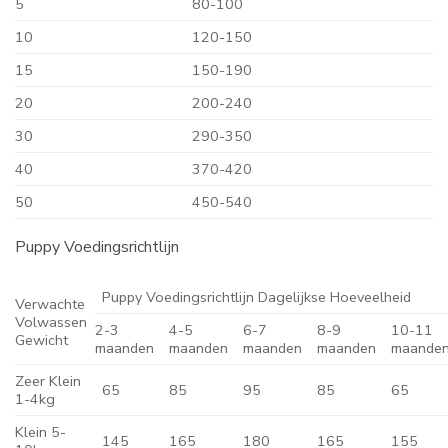
5
80-100
10
120-150
15
150-190
20
200-240
30
290-350
40
370-420
50
450-540
Puppy Voedingsrichtlijn
Puppy Voedingsrichtlijn Dagelijkse Hoeveelheid
Verwachte
Volwassen
2-3
4-5
6-7
8-9
10-11
Gewicht
maanden
maanden
maanden
maanden
maande
Zeer Klein
65
85
95
85
65
1-4kg
Klein 5-
145
165
180
165
155