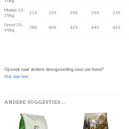
10kg
Middel 10-
215
235
255
255
235
25kg
Groot 25-
385
405
425
440
425
45kg
Opzoek naar andere droogvoeding voor uw hond?
Klik dan hier
ANDERE SUGGESTIES…