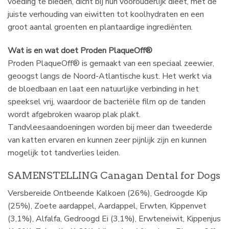
voeding te bieden, dicht bij hun voorouderlijk dieet, met de
juiste verhouding van eiwitten tot koolhydraten en een
groot aantal groenten en plantaardige ingrediënten.
Wat is en wat doet Proden PlaqueOff®
Proden PlaqueOff® is gemaakt van een speciaal zeewier,
geoogst langs de Noord-Atlantische kust. Het werkt via
de bloedbaan en laat een natuurlijke verbinding in het
speeksel vrij, waardoor de bacteriële film op de tanden
wordt afgebroken waarop plak plakt.
Tandvleesaandoeningen worden bij meer dan tweederde
van katten ervaren en kunnen zeer pijnlijk zijn en kunnen
mogelijk tot tandverlies leiden.
SAMENSTELLING Canagan Dental for Dogs
Versbereide Ontbeende Kalkoen (26%), Gedroogde Kip
(25%), Zoete aardappel, Aardappel, Erwten, Kippenvet
(3,1%), Alfalfa, Gedroogd Ei (3,1%), Erwteneiwit, Kippenjus