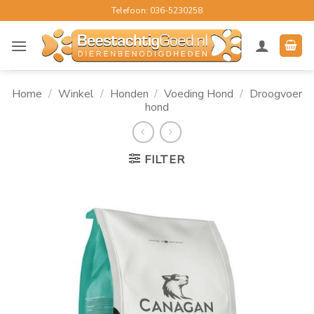
Ga
Telefoon: 036-5230258
naar
inhoud
Home
/
Winkel
/
Honden
/
Voeding Hond
/
Droogvoer
hond
FILTER