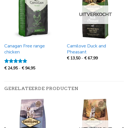
UITVERKOCHT
Canagan Free range
Carnilove Duck and
chicken
Pheasant
Prijsklasse:
€
13,50
-
€
67,99
€
13,50
Prijsklasse:
Gewaardeerd
€
24,95
-
€
94,95
tot
€
5
uit 5
€
24,95
67,99
tot
€
94,95
GERELATEERDE PRODUCTEN