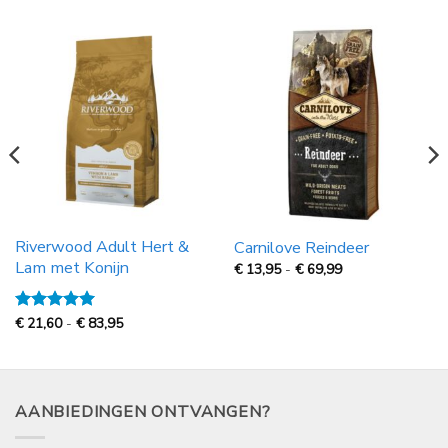
Riverwood Adult Hert &
Carnilove Reindeer
Lam met Konijn
Prijsklasse:
€
13,95
-
€
69,99
€
13,95
tot
€
Prijsklasse:
Gewaardeerd
€
21,60
-
€
83,95
69,99
€
5
uit 5
21,60
tot
€
83,95
AANBIEDINGEN ONTVANGEN?