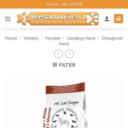
Ga
Telefoon: 036-5230258
naar
inhoud
Home
/
Winkel
/
Honden
/
Voeding Hond
/
Droogvoer
hond
FILTER