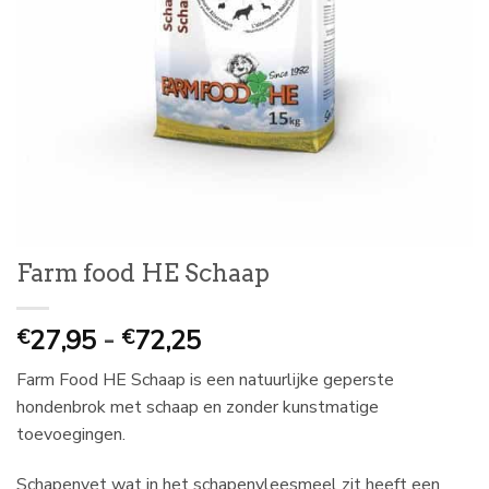
Farm food HE Schaap
Prijsklasse:
27,95
-
72,25
€
€
€
Farm Food HE Schaap is een natuurlijke geperste
27,95
hondenbrok met schaap en zonder kunstmatige
tot
toevoegingen.
€
72,25
Schapenvet wat in het schapenvleesmeel zit heeft een