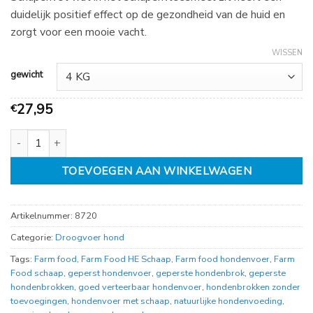
duidelijk positief effect op de gezondheid van de huid en
zorgt voor een mooie vacht.
WISSEN
gewicht
27,95
€
Farm food HE Schaap aantal
TOEVOEGEN AAN WINKELWAGEN
Artikelnummer:
8720
Categorie:
Droogvoer hond
Tags:
Farm food
,
Farm Food HE Schaap
,
Farm food hondenvoer
,
Farm
Food schaap
,
geperst hondenvoer
,
geperste hondenbrok
,
geperste
hondenbrokken
,
goed verteerbaar hondenvoer
,
hondenbrokken zonder
toevoegingen
,
hondenvoer met schaap
,
natuurlijke hondenvoeding
,