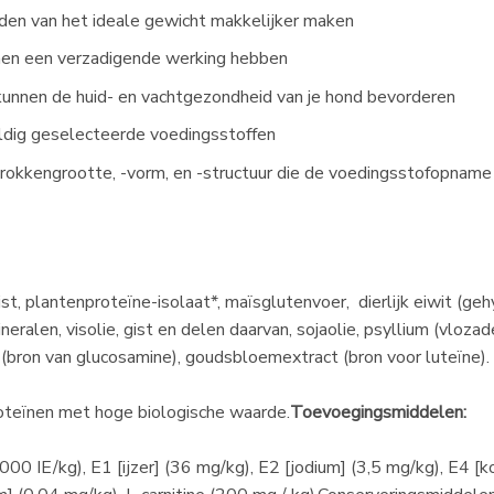
den van het ideale gewicht makkelijker maken
en een verzadigende werking hebben
kunnen de huid- en vachtgezondheid van je hond bevorderen
ldig geselecteerde voedingsstoffen
brokkengrootte, -vorm, en -structuur die de voedingsstofopnam
st, plantenproteïne-isolaat*, maïsglutenvoer, dierlijk eiwit (gehy
ralen, visolie, gist en delen daarvan, sojaolie, psyllium (vlozad
 (bron van glucosamine), goudsbloemextract (bron voor luteïne)
proteïnen met hoge biologische waarde.
Toevoegingsmiddelen:
000 IE/kg), E1 [ijzer] (36 mg/kg), E2 [jodium] (3,5 mg/kg), E4 [