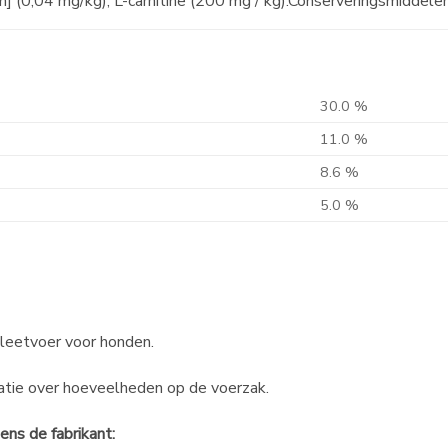
m] (0,04 mg/kg), L-carnitine (200 mg / kg).Conserveringsmiddelen
30.0 %
11.0 %
8.6 %
5.0 %
leetvoer voor honden.
atie over hoeveelheden op de voerzak.
ens de fabrikant: