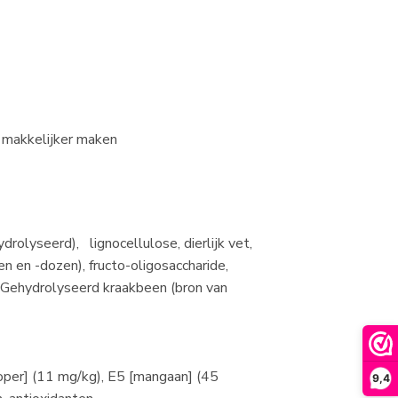
e makkelijker maken
drolyseerd), lignocellulose, dierlijk vet,
en en -dozen), fructo-oligosaccharide,
. Gehydrolyseerd kraakbeen (bron van
koper] (11 mg/kg), E5 [mangaan] (45
9,4