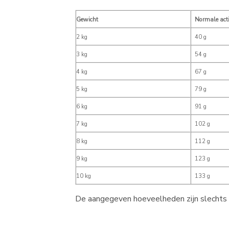
Gewicht
Normale acti
2 kg
40 g
3 kg
54 g
4 kg
67 g
5 kg
79 g
6 kg
91 g
7 kg
102 g
8 kg
112 g
9 kg
123 g
10 kg
133 g
De aangegeven hoeveelheden zijn slechts 