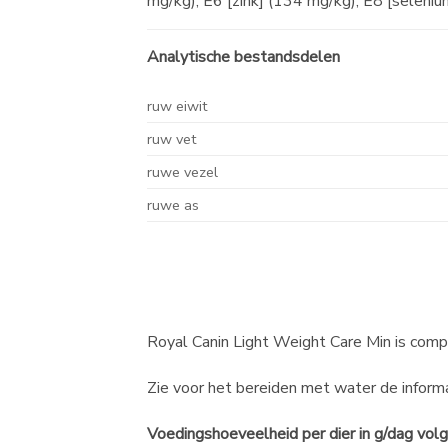
mg/kg), E6 [zink] (134 mg/kg), E8 [seleniu
Analytische bestandsdelen
ruw eiwit
ruw vet
ruwe vezel
ruwe as
Royal Canin Light Weight Care
Min is comp
Zie voor het bereiden met water de inform
Voedingshoeveelheid per dier in g/dag volg