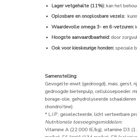
Lager vetgehalte (11%):
kan het behou
Oplosbare en onoplosbare vezels:
kunn
Waardevolle omega 3- en 6-vetzuren:
Hoogste aanvaardbaarheid:
door zorgvu
Ook voor kieskeurige honden:
speciale 
Samenstelling:
Gevogelte-eiwit (gedroogd), mais, gerst, rij
gedroogde bietenpulp, cellulosepoeder, mine
borage-olie, gehydrolyseerde schaaldieren
chondroïtine).
* L.I.P.: geselecteerde, licht verteerbare 
Nutritionele toevoegingsmiddelen:
Vitamine A (22.000 IE/kg), vitamine D3 (1.