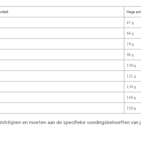
viteit
Hoge acti
47 g
64 g
79 g
94 g
108 g
121 g
134 g
146 g
158 g
richtlijnen en moeten aan de specifieke voedingsbehoeften van