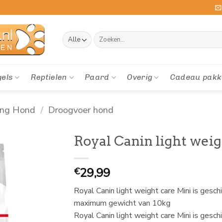
Zoeken
naar:
gels
Reptielen
Paard
Overig
Cadeau pakk
ing Hond
/
Droogvoer hond
Royal Canin light weig
29,99
€
Royal Canin light weight care Mini is ges
maximum gewicht van 10kg
Royal Canin light weight care Mini is gesc