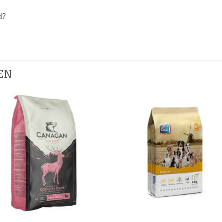
d?
EN