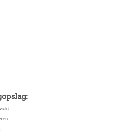
opslag:
wicht
eren
n