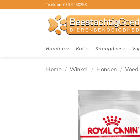
Ga
Telefoon: 036-5230258
naar
inhoud
Honden
Kat
Knaagdier
Vo
Home
/
Winkel
/
Honden
/
Voed