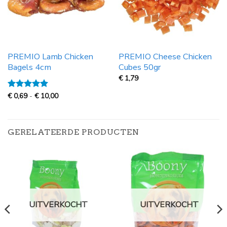
PREMIO Lamb Chicken
PREMIO Cheese Chicken
Bagels 4cm
Cubes 50gr
€
1,79
Prijsklasse:
Gewaardeerd
€
0,69
-
€
10,00
€
5
uit 5
0,69
tot
€
10,00
GERELATEERDE PRODUCTEN
UITVERKOCHT
UITVERKOCHT