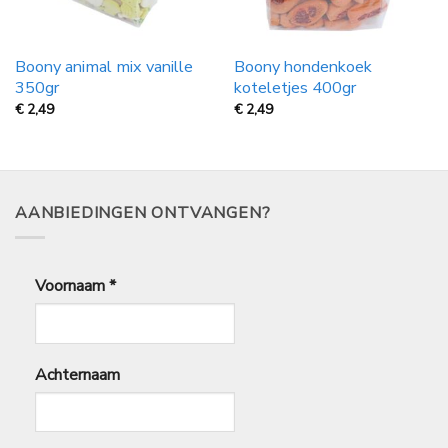
Boony animal mix vanille
Boony hondenkoek
350gr
koteletjes 400gr
€
2,49
€
2,49
AANBIEDINGEN ONTVANGEN?
Voornaam
*
Achternaam