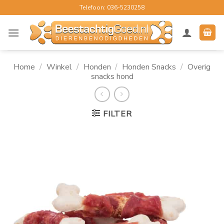
Ga
Telefoon: 036-5230258
naar
inhoud
Home
/
Winkel
/
Honden
/
Honden Snacks
/
Overig
snacks hond
FILTER