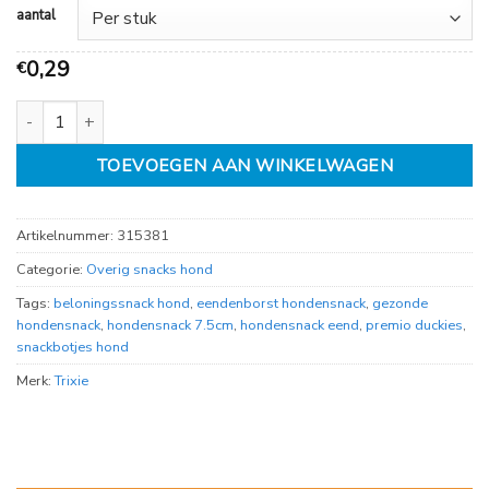
2,50
aantal
0,29
€
PREMIO Duckies 7.5cm aantal
TOEVOEGEN AAN WINKELWAGEN
Artikelnummer:
315381
Categorie:
Overig snacks hond
Tags:
beloningssnack hond
,
eendenborst hondensnack
,
gezonde
hondensnack
,
hondensnack 7.5cm
,
hondensnack eend
,
premio duckies
,
snackbotjes hond
Merk:
Trixie