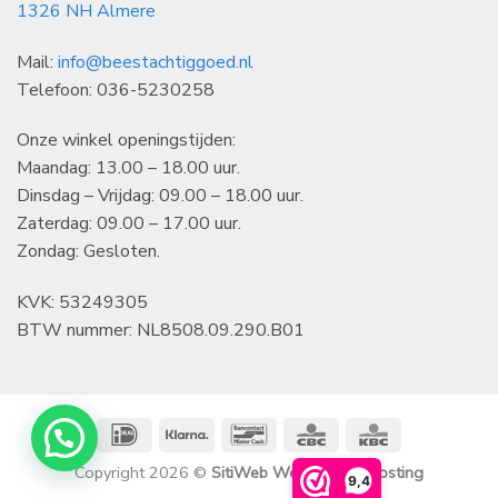
1326 NH Almere
Mail:
info@beestachtiggoed.nl
Telefoon: 036-5230258
Onze winkel openingstijden:
Maandag: 13.00 – 18.00 uur.
Dinsdag – Vrijdag: 09.00 – 18.00 uur.
Zaterdag: 09.00 – 17.00 uur.
Zondag: Gesloten.
KVK: 53249305
BTW nummer: NL8508.09.290.B01
IDeal
Klarna
Bancontact
CBC
KBC
Copyright 2026 ©
SitiWeb Websites en Hosting
9,4