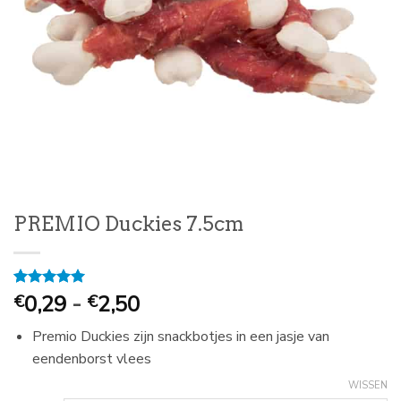
PREMIO Duckies 7.5cm
Prijsklasse:
Gewaardeerd
1
0,29
-
2,50
€
€
5
op 5
€
gebaseerd
Premio Duckies zijn snackbotjes in een jasje van
0,29
op
klantbeoordeling
eendenborst vlees
tot
€
WISSEN