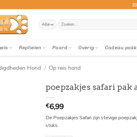
Zoeken
naar:
gels
Reptielen
Paard
Overig
Cadeau pakk
digdheden Hond
/
Op reis hond
poepzakjes safari pak a
6,99
€
De Poepzakjes Safari zijn stevige poepzakj
stuks.