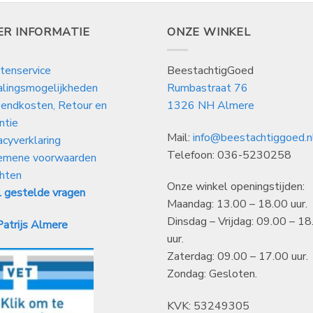
37,99
€
36,99
ER INFORMATIE
ONZE WINKEL
tenservice
BeestachtigGoed
alingsmogelijkheden
Rumbastraat 76
endkosten, Retour en
1326 NH Almere
ntie
Mail:
info@beestachtiggoed.n
acyverklaring
Telefoon: 036-5230258
emene voorwaarden
hten
Onze winkel openingstijden:
 gestelde vragen
Maandag: 13.00 – 18.00 uur.
Dinsdag – Vrijdag: 09.00 – 18
atrijs Almere
uur.
Zaterdag: 09.00 – 17.00 uur.
Zondag: Gesloten.
KVK: 53249305