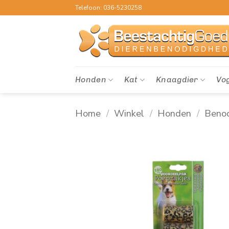
Ga
Telefoon: 036-5230258
naar
inhoud
Honden
Kat
Knaagdier
Vo
Home
/
Winkel
/
Honden
/
Beno