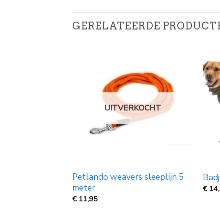
GERELATEERDE PRODUCT
UITVERKOCHT
 verzinkt 40 cm
Petlando weavers sleeplijn 5
Badj
aalkabel
meter
€
14
€
11,95