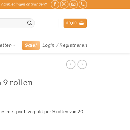
Aanbiedingen ontvangen?
€
0,00
etten
Sale!
Login / Registreren
 9 rollen
es met print, verpakt per 9 rollen van 20