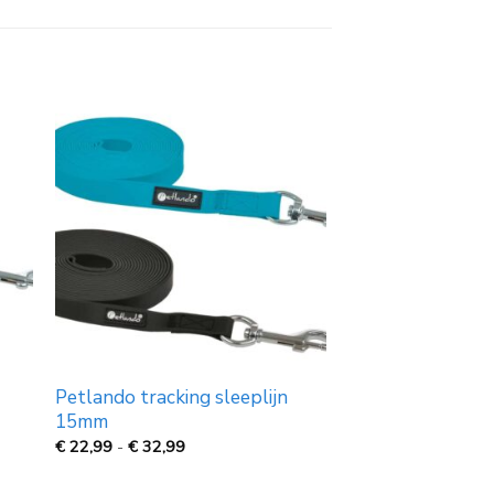
Petlando tracking sleeplijn
15mm
Prijsklasse:
€
22,99
-
€
32,99
€
22,99
tot