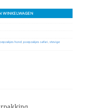
N WINKELWAGEN
oepzakjes hond
,
poepzakjes safari
,
stevige
verpakking