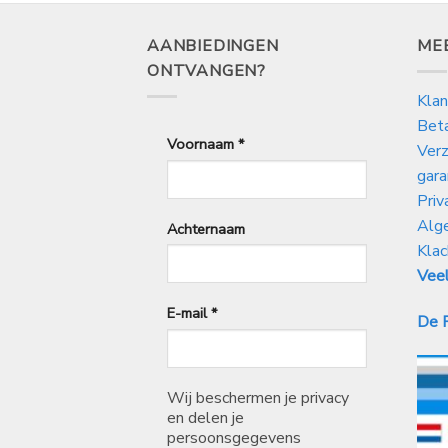
AANBIEDINGEN
ME
ONTVANGEN?
Klan
Bet
Voornaam
*
Verz
gara
Priv
Alg
Achternaam
Klac
Veel
E-mail
*
De P
Wij beschermen je privacy
en delen je
persoonsgegevens