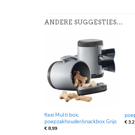
ANDERE SUGGESTIES…
flexi Multi box,
poep
poepzakhouder/snackbox Grijs
€
3,
€
8,99