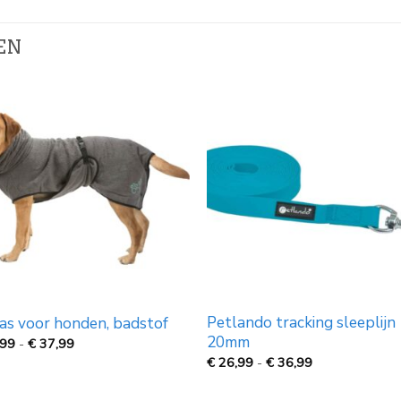
EN
Petlando tracking sleeplijn
as voor honden, badstof
20mm
Prijsklasse:
,99
-
€
37,99
€
Prijsklasse:
€
26,99
-
€
36,99
14,99
€
tot
26,99
€
tot