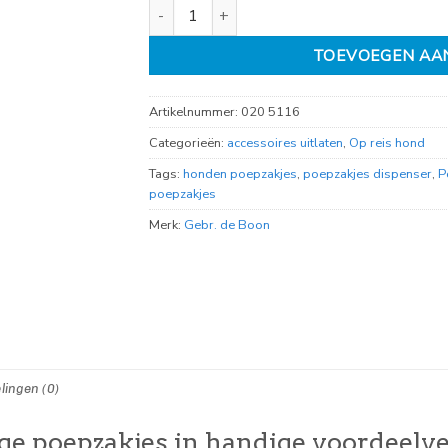
poepzakjes safari pak a 9 rollen aantal
TOEVOEGEN AA
Artikelnummer:
020 5116
Categorieën:
accessoires uitlaten
,
Op reis hond
Tags:
honden poepzakjes
,
poepzakjes dispenser
,
P
poepzakjes
Merk:
Gebr. de Boon
lingen (0)
vige poepzakjes in handige voordeel