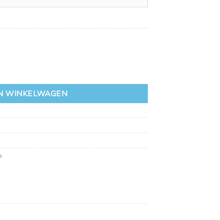
antal
N WINKELWAGEN
o