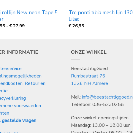
i rollijn New neon Tape 5
Tre ponti fibia mesh lijn 13
er
Lilac
Prijsklasse:
,95
-
€
27,99
€
26,95
€
19,95
tot
€
27,99
ER INFORMATIE
ONZE WINKEL
tenservice
BeestachtigGoed
alingsmogelijkheden
Rumbastraat 76
endkosten, Retour en
1326 NH Almere
ntie
Mail:
info@beestachtiggoed.n
acyverklaring
Telefoon: 036-5230258
emene voorwaarden
hten
Onze winkel openingstijden:
 gestelde vragen
Maandag: 13.00 – 18.00 uur.
Dinsdag – Vrijdag: 09.00 – 18