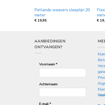
assic CORD S 8
Petlando weavers sleeplijn 20
Flex
ren
meter
met
€
19,95
€
19
AANBIEDINGEN
ME
ONTVANGEN?
Klan
Bet
Voornaam
*
Verz
gara
Priv
Alg
Achternaam
Klac
Veel
E-mail
*