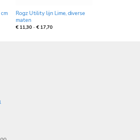
0 cm
Rogz Utility lijn Lime, diverse
maten
Prijsklasse:
€
11,30
-
€
17,70
€
11,30
tot
€
17,70
l
.00