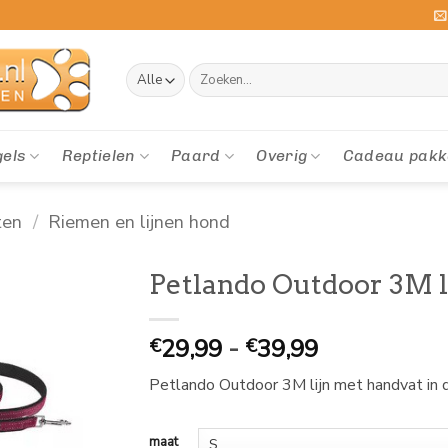
Zoeken
naar:
gels
Reptielen
Paard
Overig
Cadeau pakk
ten
/
Riemen en lijnen hond
Petlando Outdoor 3M l
Prijsklasse:
29,99
-
39,99
€
€
€
Petlando Outdoor 3M lijn met handvat in d
29,99
tot
€
maat