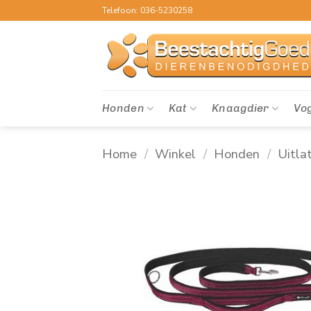
Ga
Telefoon: 036-5230258
naar
inhoud
Honden
Kat
Knaagdier
Vo
Home
/
Winkel
/
Honden
/
Uitla