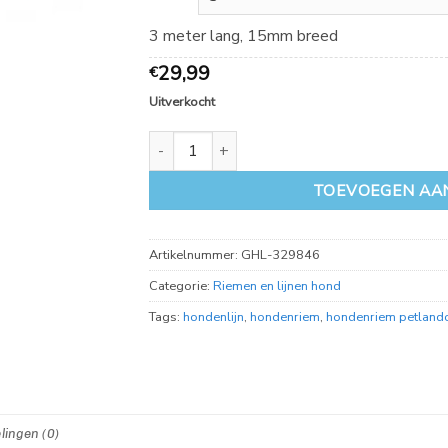
39,99
3 meter lang, 15mm breed
29,99
€
Uitverkocht
Petlando Outdoor 3M lijn met handvat Berry a
TOEVOEGEN AA
Artikelnummer:
GHL-329846
Categorie:
Riemen en lijnen hond
Tags:
hondenlijn
,
hondenriem
,
hondenriem petland
lingen (0)