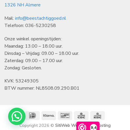
1326 NH Almere
Mail:
info@beestachtiggoed.nl
Telefoon: 036-5230258
Onze winkel openingstijden:
Maandag: 13.00 – 18.00 uur.
Dinsdag – Vrijdag: 09.00 – 18.00 uur.
Zaterdag: 09.00 – 17.00 uur.
Zondag: Gesloten.
KVK: 53249305
BTW nummer: NL8508.09.290.B01
IDeal
Klarna
Bancontact
CBC
KBC
Copyright 2026 ©
SitiWeb Websites en Hosting
9,4