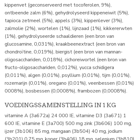
kippenvet (geconserveerd met tocoferolen, 9%),
ontbeende zalm (6%), gehydrolyseerd kippeneiwit (5%),
tapioca zetmeel (5%), appels (3%), kippenlever (3%),
zalmolie (2%), wortelen (1%), lijnzaad (1%), kikkererwten
(1%), gehydrolyseerde schaaldieren (een bron van
glucosamine, 0,031%), kraakbeenextract (een bron van
chondroïtine, 0,019%), biergist (een bron van mannan-
oligosacchariden, 0,018%), cichoreiwortel (een bron van
fructo-oligosacchariden, 0,012%), yucca schidigera
(0,011%), algen (0,01%), psyllium (0,01%), tijm (0,01%),
rozemarijn (0,01%), oregano (0,01%), veenbessen (0,01%)
0008%), bosbessen (0,0008%), frambozen (0,0008%).
VOEDINGSSAMENSTELLING IN 1 KG
vitamine A (3a672a) 24 000 IE, vitamine D3 (3a671) 1
600 IE, vitamine E (3a700) 500 mg zink (3b606) 100 mg,
ijzer (3b106) 85 mg, mangaan (3b504) 40 mg, jodium
(3b201) 0,75 mg, koper (3b406) 18 mg, selenium (3b810)