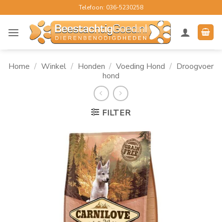
Ga
Telefoon: 036-5230258
naar
inhoud
Home
/
Winkel
/
Honden
/
Voeding Hond
/
Droogvoer
hond
FILTER