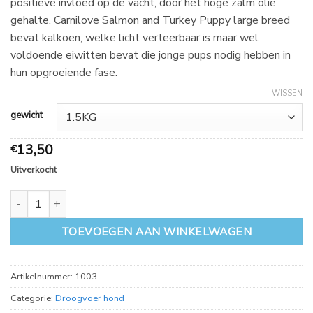
positieve invloed op de vacht, door het hoge zalm olie
66,99
gehalte. Carnilove Salmon and Turkey Puppy large breed
bevat kalkoen, welke licht verteerbaar is maar wel
voldoende eiwitten bevat die jonge pups nodig hebben in
hun opgroeiende fase.
WISSEN
gewicht
13,50
€
Uitverkocht
Carnilove Salmon and Turkey Puppy large breed aantal
TOEVOEGEN AAN WINKELWAGEN
Artikelnummer:
1003
Categorie:
Droogvoer hond