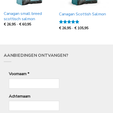
Canagan small breed
Canagan Scottish Salmon
scottisch salmon
Prijsklasse:
€
26,95
-
€
60,95
€
Prijsklasse:
Gewaardeerd
€
26,95
-
€
105,95
26,95
€
5
uit 5
tot
26,95
€
tot
60,95
€
105,95
AANBIEDINGEN ONTVANGEN?
Voornaam
*
Achternaam