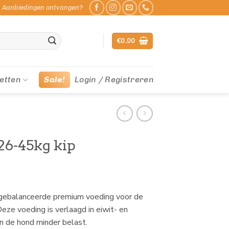
Aanbiedingen ontvangen?
€
0,00
etten
Sale!
Login / Registreren
 26-45kg kip
uitgebalanceerde premium voeding voor de
Deze voeding is verlaagd in eiwit- en
n de hond minder belast.