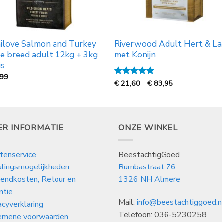
ilove Salmon and Turkey
Riverwood Adult Hert & L
e breed adult 12kg + 3kg
met Konijn
is
,99
Prijsklasse:
Gewaardeerd
€
21,60
-
€
83,95
€
5
uit 5
21,60
tot
€
83,95
ER INFORMATIE
ONZE WINKEL
tenservice
BeestachtigGoed
alingsmogelijkheden
Rumbastraat 76
endkosten, Retour en
1326 NH Almere
ntie
Mail:
info@beestachtiggoed.n
acyverklaring
Telefoon: 036-5230258
emene voorwaarden