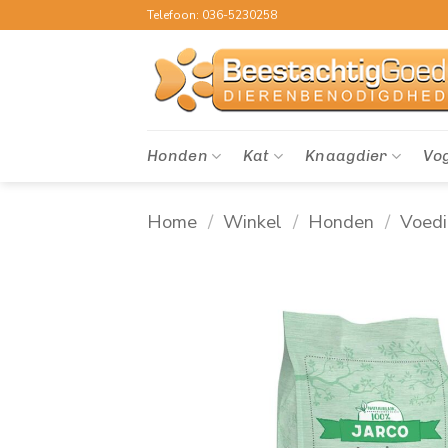
Ga
Telefoon: 036-5230258
naar
inhoud
Honden
Kat
Knaagdier
Vo
Home
/
Winkel
/
Honden
/
Voed