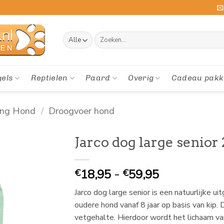
Zoeken
naar:
gels
Reptielen
Paard
Overig
Cadeau pakk
ing Hond
/
Droogvoer hond
Jarco dog large senior
Prijsklasse:
18,95
-
59,95
€
€
€
Jarco dog large senior is een natuurlijke 
18,95
oudere hond vanaf 8 jaar op basis van kip. 
tot
vetgehalte. Hierdoor wordt het lichaam va
€