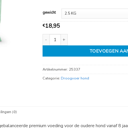
59,95
gewicht
18,95
€
Jarco dog large senior 26-45kg kip aantal
TOEVOEGEN AA
Artikelnummer:
25337
Categorie:
Droogvoer hond
lingen (0)
itgebalanceerde premium voeding voor de oudere hond vanaf 8 jaar