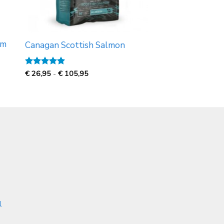
am
Canagan Scottish Salmon
Prijsklasse:
Gewaardeerd
€
26,95
-
€
105,95
€
5
uit 5
26,95
tot
€
105,95
l