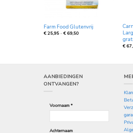
Senior free
Carn
Farm Food Glutenvrij
Larg
Prijsklasse:
€
25,95
-
€
69,50
€
grat
Prijsklasse:
25,95
€
tot
€
67
25,95
€
tot
69,50
€
97,95
AANBIEDINGEN
ME
ONTVANGEN?
Klan
Bet
Voornaam
*
Verz
gara
Priv
Alg
Achternaam